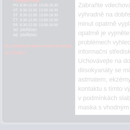
Zabraňte vdechován
PO
8.30-12.00 13.00-16.30
ÚT
8.30-12.00 13.00-16.30
výhradně na dobř
ST
8.30-12.00 13.00-16.30
ČT
8.30-12.00 13.00-16.30
minut opatrně vypl
PÁ
8.30-12.00 13.00-16.00
SO
ZAVŘENO
opatrně je vyjměte
NE
ZAVŘENO
problémech vyhled
Po předchozí telefonické domluvě
informační středis
do 17.00!!!
Uchovávejte na do
diisokyanáty se mů
astmatem, ekzémy
kontaktu s tímto 
v podmínkách slab
maska s vhodným p