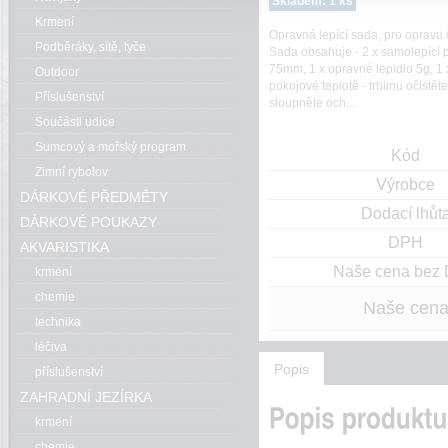
Skladem: 1 ks
Krmení
Opravná lepící sada, pro opravu č
Podběráky, sítě, tyče
Sada obsahuje - 2 x samolepící 
75mm, 1 x opravné lepidlo 5g, 1 
Outdoor
pokojové teplotě - trhlinu očistě
Příslušenství
sloupněte och...
Součásti udice
Sumcový a mořský program
Kód
Zimní rybolov
Výrobce
DÁRKOVÉ PŘEDMĚTY
Dodací lhůt
DÁRKOVÉ POUKAZY
DPH
AKVARISTIKA
Naše cena bez
krmení
chemie
Naše cen
technika
léčiva
Popis
příslušenství
ZAHRADNÍ JEZÍRKA
krmení
chemie