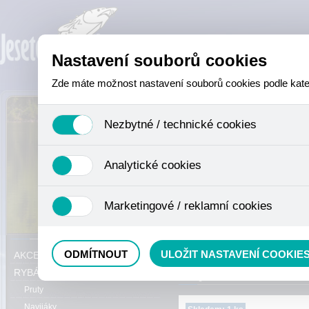
Nastavení souborů cookies
Zde máte možnost nastavení souborů cookies podle katego
Nezbytné / technické cookies
Jedná se o technické soubory, které jsou nezbytné ke sprá
Analytické cookies
se mimo jiné k ukládání produktů v nákupním košíku, ovládá
není zapotřebí Váš souhlas a není možné jej ani odebrat.
Analytické cookies shromažďujeme skriptem společnosti Goo
Marketingové / reklamní cookies
nejedná o osobní údaje, protože anonymizované cookies nel
odkazy, prohlížené zboží apod.
Tyto cookies nám umožňují lépe cílit a vyhodnocovat mar
Právě se nacházíte:
ODMÍTNOUT
ULOŽIT NASTAVENÍ COOKIE
AKCE, SLEVY, VÝPRODEJ
RYBÁŘSKÝ SORTIMENT
Pruty
Navijáky