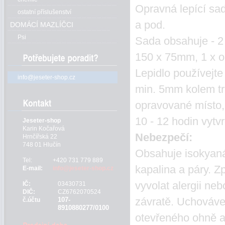
Opravná lepící sad
ostatní příslušenství
a pod.
DOMÁCÍ MAZLÍČCI
Psi
Sada obsahuje - 2
150 x 75mm, 1 x op
Lepidlo používejte 
info@jeseter-shop.cz
min. 5mm kolem trh
opravované místo,
10 - 12 hodin vytv
Jeseter-shop
Karin Kočařová
Nebezpečí:
Hrnčířská 22
748 01 Hlučín
Obsahuje isokyaná
Tel:
+420 731 779 889
kapalina a páry. 
E-mail:
info@jeseter-shop.cz
vyvolat alergii ne
IČ:
03430731
DIČ:
CZ6762070524
závratě. Uchovávej
107-
č.účtu
8910880277/0100
otevřeného ohně a 