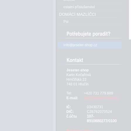
ostatní příslušenství
DOMÁCÍ MAZLÍČCI
Psi
info@jeseter-shop.cz
Jeseter-shop
Karin Kočařová
Hrnčířská 22
748 01 Hlučín
Tel:
+420 731 779 889
E-mail:
info@jeseter-shop.cz
IČ:
03430731
DIČ:
CZ6762070524
107-
č.účtu
8910880277/0100