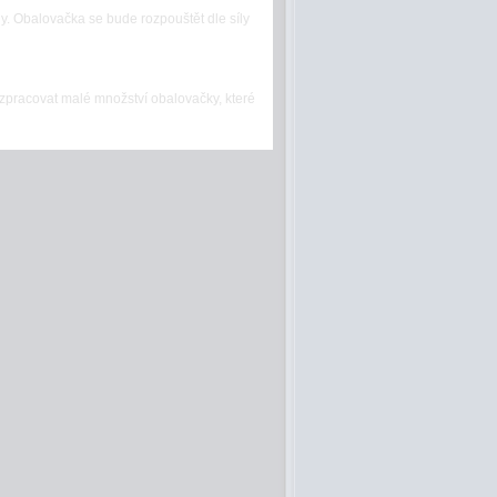
y. Obalovačka se bude rozpouštět dle síly
zpracovat malé množství obalovačky, které