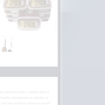
y pro sportovní rybolov, zejména však na
balovačku namodelujete na nástrahu ve
 celé řady hmotných potravních signálů.