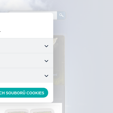
.
0
ks zboží:
0 Kč
šech jejich funkcí. Používají
áním cookies. Pro tyto cookies
Vstup do košíku
mizuje. Po anonymizaci se již
nedokážeme zjistit navštívené
Registrace
Přihlášení
ECH SOUBORŮ COOKIES