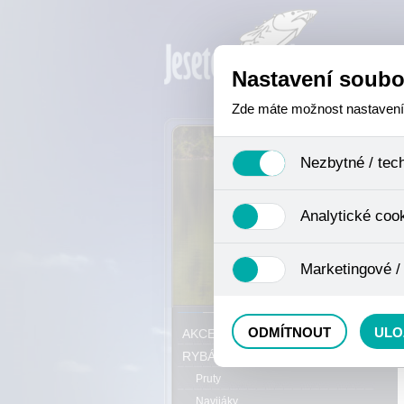
Nastavení soubo
Zde máte možnost nastavení s
Nezbytné / tec
Jedná se o technické soubory,
Analytické coo
se mimo jiné k ukládání produ
není zapotřebí Váš souhlas a 
Analytické cookies shromažďuj
Marketingové /
nejedná o osobní údaje, proto
odkazy, prohlížené zboží apod
Tyto cookies nám umožňují lé
P
ODMÍTNOUT
ULO
AKCE, SLEVY, VÝPRODEJ
RYBÁŘSKÝ SORTIMENT
Pruty
Navijáky