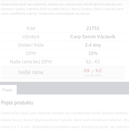
Obalovačka slouží jako plastický atraktor pro zatraktivnění téměř jakékoli nástrahy pro
sportovní rybolov, zejména však na boilies Boss2, Boss2 Doping a Boss2 Speciál, které
svým zaměřením kopírují. Obalovačku namodelujete na nacute...
Kód
21751
Výrobce
Carp Servis Václavík
Dodací lhůta
2-4 dny
DPH
12%
Naše cena bez DPH
62,- Kč
69 ,- Kč
Naše cena
včetně DPH
Popis
Obalovačka slouží jako plastický atraktor pro zatraktivnění téměř jakékoli nástrah
boilies Boss2, Boss2 Doping a Boss2 Speciál, které svým zaměřením kopírují. O
vrstvě cca 2–4 mm. Obalovačka je nositelem nejen dráždivých pachů, ale zejména