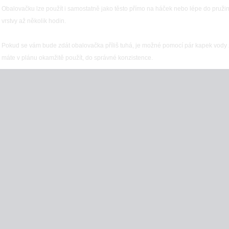
Obalovačku lze použít i samostatně jako těsto přímo na háček nebo lépe do pružin
vrstvy až několik hodin.
Pokud se vám bude zdát obalovačka příliš tuhá, je možné pomocí pár kapek vody 
máte v plánu okamžitě použít, do správné konzistence.