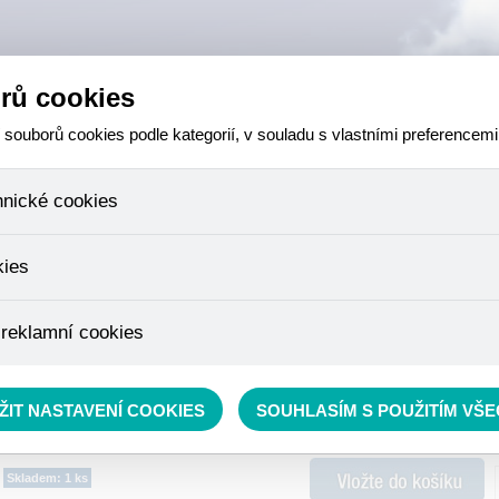
rů cookies
ouborů cookies podle kategorií, v souladu s vlastními preferencemi
hnické cookies
 které jsou nezbytné ke správnému chování našich webových stránek a v
kies
ktů v nákupním košíku, ovládání filtrů a také nastavení souhlasu s uživ
není možné jej ani odebrat.
eme skriptem společnosti Google Inc., která následně tato data anony
 reklamní cookies
že anonymizované cookies nelze přiřadit konkrétnímu uživateli. Proto 
.
pe cílit a vyhodnocovat marketingové kampaně.
rávě se nacházíte:
RYBÁŘSKÝ SORTIMENT
»
Krmení
»
Těsta, pasty
ŽIT NASTAVENÍ COOKIES
SOUHLASÍM S POUŽITÍM VŠ
Skladem: 1 ks