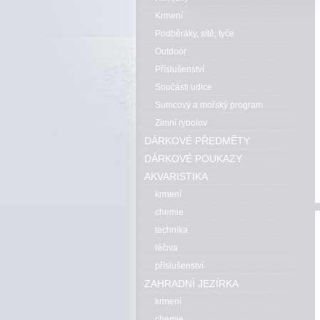
Krmení
Podběráky, sítě, tyče
Outdoor
Příslušenství
Součásti udice
Sumcový a mořský program
Zimní rybolov
DÁRKOVÉ PŘEDMĚTY
DÁRKOVÉ POUKAZY
AKVARISTIKA
krmení
chemie
technika
léčiva
příslušenství
ZAHRADNÍ JEZÍRKA
krmení
chemie