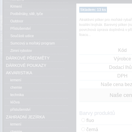
Krmení
Skladem: 13 ks
Podběráky, sítě, tyče
Atraktivní pilker pro mořské ryba
Outdoor
kvalitní trojhák. Barevný pilker (
Příslušenství
povrchová úprava doplněná v pří
foacu...
Součásti udice
Sumcový a mořský program
Kód
Zimní rybolov
DÁRKOVÉ PŘEDMĚTY
Výrobce
DÁRKOVÉ POUKAZY
Dodací lhů
AKVARISTIKA
DPH
krmení
Naše cena be
chemie
Naše ce
technika
léčiva
příslušenství
Barvy produktů
ZAHRADNÍ JEZÍRKA
fluo
krmení
černá
chemie