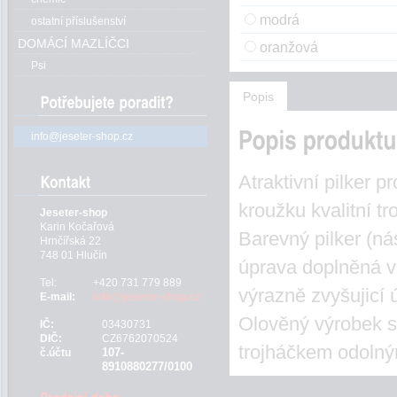
modrá
ostatní příslušenství
DOMÁCÍ MAZLÍČCI
oranžová
Psi
Popis
info@jeseter-shop.cz
Atraktivní pilker 
kroužku kvalitní tr
Jeseter-shop
Karin Kočařová
Barevný pilker (ná
Hrnčířská 22
748 01 Hlučín
úprava doplněná v 
Tel:
+420 731 779 889
výrazně zvyšujicí 
E-mail:
info@jeseter-shop.cz
Olověný výrobek s
IČ:
03430731
DIČ:
CZ6762070524
trojháčkem odolný
107-
č.účtu
8910880277/0100