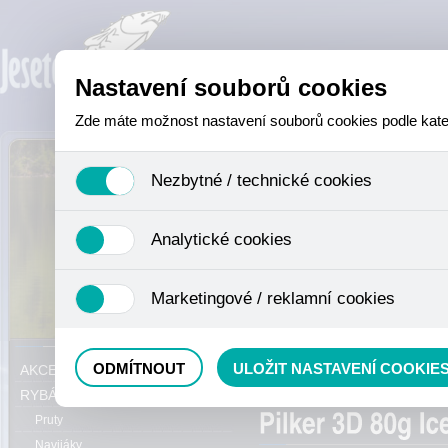
Nastavení souborů cookies
Zde máte možnost nastavení souborů cookies podle katego
Nezbytné / technické cookies
Jedná se o technické soubory, které jsou nezbytné ke sprá
Analytické cookies
se mimo jiné k ukládání produktů v nákupním košíku, ovládá
není zapotřebí Váš souhlas a není možné jej ani odebrat.
Analytické cookies shromažďujeme skriptem společnosti Goo
Marketingové / reklamní cookies
nejedná o osobní údaje, protože anonymizované cookies nel
odkazy, prohlížené zboží apod.
Tyto cookies nám umožňují lépe cílit a vyhodnocovat mar
Právě se nacházíte:
ODMÍTNOUT
ULOŽIT NASTAVENÍ COOKIE
AKCE, SLEVY, VÝPRODEJ
pilkry
RYBÁŘSKÝ SORTIMENT
Pruty
Navijáky