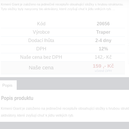
Krmení Giant je založeno na jedinečné receptuře obsahující složky s hrubou strukturou.
Tyto složky byly nasyceny bio aktivátory, které zvyšují chuť k jídlu velkých ryb. ...
Kód
20656
Výrobce
Traper
Dodací lhůta
2-4 dny
DPH
12%
Naše cena bez DPH
142,- Kč
159 ,- Kč
Naše cena
včetně DPH
Popis
Krmení Giant je založeno na jedinečné receptuře obsahující složky s hrubou strukt
aktivátory, které zvyšují chuť k jídlu velkých ryb.