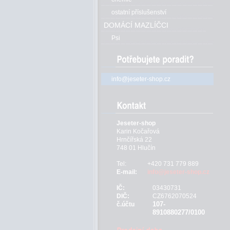
ostatní příslušenství
DOMÁCÍ MAZLÍČCI
Psi
info@jeseter-shop.cz
Jeseter-shop
Karin Kočařová
Hrnčířská 22
748 01 Hlučín
Tel:
+420 731 779 889
E-mail:
info@jeseter-shop.cz
IČ:
03430731
DIČ:
CZ6762070524
107-
č.účtu
8910880277/0100