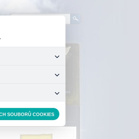
.
0
ks zboží:
0 Kč
šech jejich funkcí. Používají
áním cookies. Pro tyto cookies
Vstup do košíku
mizuje. Po anonymizaci se již
nedokážeme zjistit navštívené
Registrace
Přihlášení
ECH SOUBORŮ COOKIES