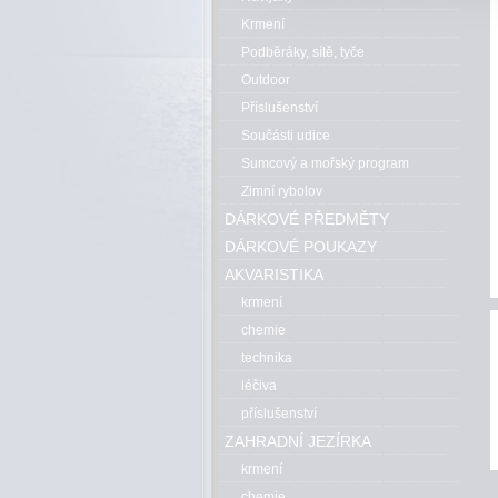
Krmení
Podběráky, sítě, tyče
Outdoor
Příslušenství
Součásti udice
Sumcový a mořský program
Zimní rybolov
DÁRKOVÉ PŘEDMĚTY
DÁRKOVÉ POUKAZY
AKVARISTIKA
krmení
chemie
technika
léčiva
příslušenství
ZAHRADNÍ JEZÍRKA
krmení
chemie