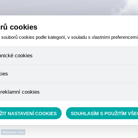
rů cookies
ouborů cookies podle kategorií, v souladu s vlastními preferencemi
hnické cookies
 které jsou nezbytné ke správnému chování našich webových stránek a v
kies
ktů v nákupním košíku, ovládání filtrů a také nastavení souhlasu s uživ
není možné jej ani odebrat.
eme skriptem společnosti Google Inc., která následně tato data anony
 reklamní cookies
že anonymizované cookies nelze přiřadit konkrétnímu uživateli. Proto 
.
pe cílit a vyhodnocovat marketingové kampaně.
rávě se nacházíte:
RYBÁŘSKÝ SORTIMENT
»
Krmení
»
Krmítkové směsi a Method mixy
ŽIT NASTAVENÍ COOKIES
SOUHLASÍM S POUŽITÍM VŠ
Skladem: 0 ks