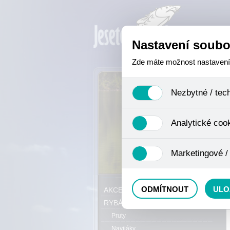
Nastavení soubo
Zde máte možnost nastavení s
Nezbytné / tec
Jedná se o technické soubory,
Analytické coo
se mimo jiné k ukládání produ
není zapotřebí Váš souhlas a 
Analytické cookies shromažďuj
Marketingové /
nejedná o osobní údaje, proto
odkazy, prohlížené zboží apod
Tyto cookies nám umožňují lé
P
ODMÍTNOUT
ULO
AKCE, SLEVY, VÝPRODEJ
RYBÁŘSKÝ SORTIMENT
Pruty
Navijáky