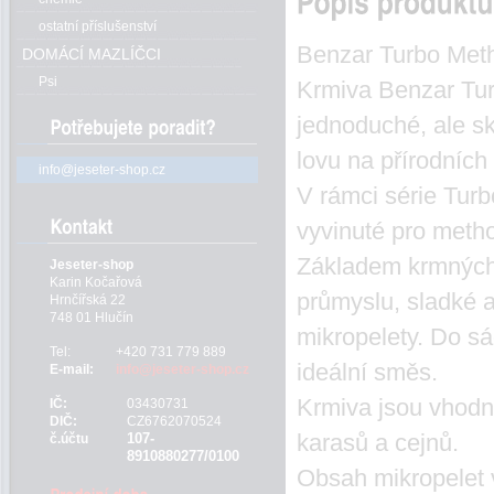
ostatní příslušenství
Benzar Turbo Met
DOMÁCÍ MAZLÍČCI
Psi
Krmiva Benzar Turb
jednoduché, ale sk
lovu na přírodníc
info@jeseter-shop.cz
V rámci série Turb
vyvinuté pro metho
Základem krmných 
Jeseter-shop
Karin Kočařová
průmyslu, sladké a
Hrnčířská 22
748 01 Hlučín
mikropelety. Do sá
Tel:
+420 731 779 889
ideální směs.
E-mail:
info@jeseter-shop.cz
Krmiva jsou vhodná
IČ:
03430731
DIČ:
CZ6762070524
karasů a cejnů.
107-
č.účtu
8910880277/0100
Obsah mikropelet 