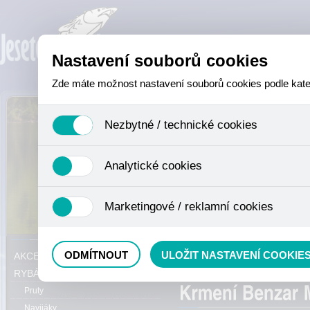
Nastavení souborů cookies
Zde máte možnost nastavení souborů cookies podle katego
Nezbytné / technické cookies
Jedná se o technické soubory, které jsou nezbytné ke sprá
Analytické cookies
se mimo jiné k ukládání produktů v nákupním košíku, ovládá
není zapotřebí Váš souhlas a není možné jej ani odebrat.
Analytické cookies shromažďujeme skriptem společnosti Goo
Marketingové / reklamní cookies
nejedná o osobní údaje, protože anonymizované cookies nel
odkazy, prohlížené zboží apod.
Tyto cookies nám umožňují lépe cílit a vyhodnocovat mar
Právě se nacházíte:
ODMÍTNOUT
ULOŽIT NASTAVENÍ COOKIE
AKCE, SLEVY, VÝPRODEJ
Method mixy
RYBÁŘSKÝ SORTIMENT
Pruty
Navijáky