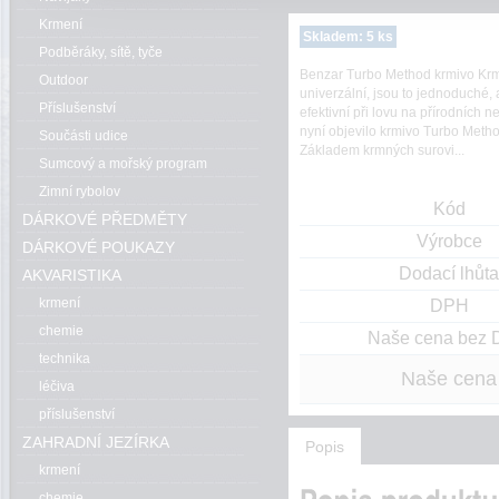
Krmení
Skladem: 5 ks
Podběráky, sítě, tyče
Benzar Turbo Method krmivo Krmi
Outdoor
univerzální, jsou to jednoduché,
Příslušenství
efektivní při lovu na přírodních
nyní objevilo krmivo Turbo Metho
Součásti udice
Základem krmných surovi...
Sumcový a mořský program
Zimní rybolov
Kód
DÁRKOVÉ PŘEDMĚTY
Výrobce
DÁRKOVÉ POUKAZY
Dodací lhůta
AKVARISTIKA
krmení
DPH
chemie
Naše cena bez
technika
Naše cena
léčiva
příslušenství
ZAHRADNÍ JEZÍRKA
Popis
krmení
chemie