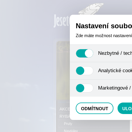
Nastavení soubo
Zde máte možnost nastavení s
Nezbytné / tec
Jedná se o technické soubory,
Analytické coo
se mimo jiné k ukládání produ
není zapotřebí Váš souhlas a 
Analytické cookies shromažďuj
Marketingové /
nejedná o osobní údaje, proto
odkazy, prohlížené zboží apod
Tyto cookies nám umožňují lé
P
ODMÍTNOUT
ULO
AKCE, SLEVY, VÝPRODEJ
RYBÁŘSKÝ SORTIMENT
Pruty
Navijáky