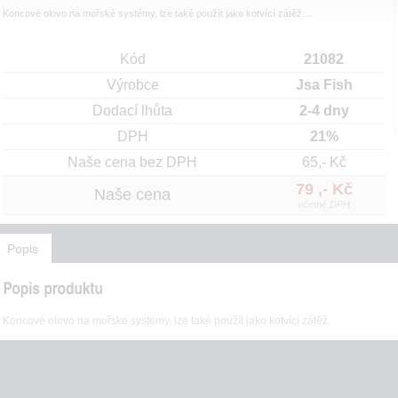
Koncové olovo na mořské systémy, lze také použít jako kotvící zátěž....
Kód
21082
Výrobce
Jsa Fish
Dodací lhůta
2-4 dny
DPH
21%
Naše cena bez DPH
65,- Kč
79 ,- Kč
Naše cena
včetně DPH
Popis
Koncové olovo na mořské systémy, lze také použít jako kotvící zátěž.