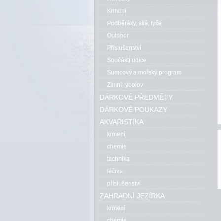
Krmení
Podběráky, sítě, tyče
Outdoor
Příslušenství
Součásti udice
Sumcový a mořský program
Zimní rybolov
DÁRKOVÉ PŘEDMĚTY
DÁRKOVÉ POUKAZY
AKVARISTIKA
krmení
chemie
technika
léčiva
příslušenství
ZAHRADNÍ JEZÍRKA
krmení
chemie