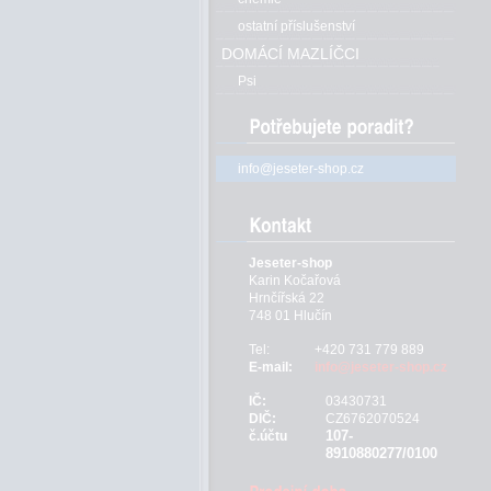
ostatní příslušenství
DOMÁCÍ MAZLÍČCI
Psi
info@jeseter-shop.cz
Jeseter-shop
Karin Kočařová
Hrnčířská 22
748 01 Hlučín
Tel:
+420 731 779 889
E-mail:
info@jeseter-shop.cz
IČ:
03430731
DIČ:
CZ6762070524
107-
č.účtu
8910880277/0100