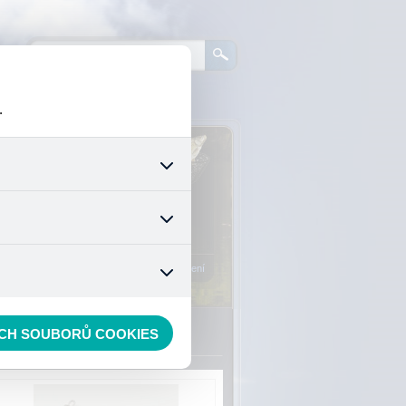
.
0
ks zboží:
0 Kč
šech jejich funkcí. Používají
áním cookies. Pro tyto cookies
Vstup do košíku
mizuje. Po anonymizaci se již
nedokážeme zjistit navštívené
Registrace
Přihlášení
ECH SOUBORŮ COOKIES