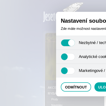
Nastavení soubo
Zde máte možnost nastavení s
Nezbytné / tec
Jedná se o technické soubory,
Analytické coo
se mimo jiné k ukládání produ
není zapotřebí Váš souhlas a 
Analytické cookies shromažďuj
Marketingové /
nejedná o osobní údaje, proto
odkazy, prohlížené zboží apod
Tyto cookies nám umožňují lé
P
ODMÍTNOUT
ULO
AKCE, SLEVY, VÝPRODEJ
RYBÁŘSKÝ SORTIMENT
Pruty
Navijáky