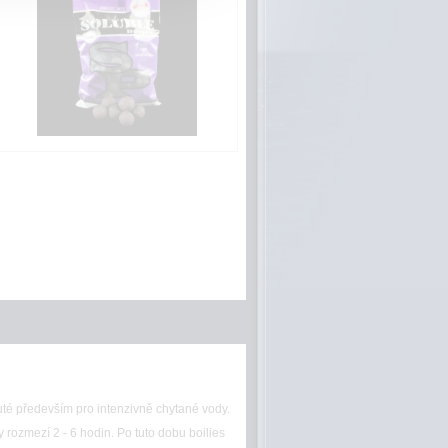
uté především pro intenzivně chytané vody.
 rozmezí 2 - 6 hodin. Po tuto dobu boilies