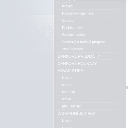
Krmení
Podběráky, sítě, tyče
Outdoor
Příslušenství
Součásti udice
Sumcový a mořský program
Zimní rybolov
DÁRKOVÉ PŘEDMĚTY
DÁRKOVÉ POUKAZY
AKVARISTIKA
krmení
chemie
technika
léčiva
příslušenství
ZAHRADNÍ JEZÍRKA
krmení
chemie