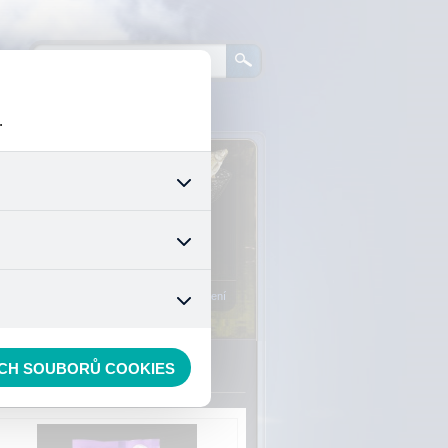
.
0
ks zboží:
0 Kč
šech jejich funkcí. Používají
áním cookies. Pro tyto cookies
Vstup do košíku
mizuje. Po anonymizaci se již
nedokážeme zjistit navštívené
Registrace
Přihlášení
ECH SOUBORŮ COOKIES