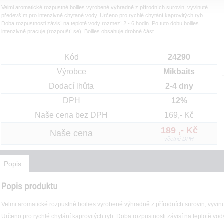
Velmi aromatické rozpustné boilies vyrobené výhradně z přírodních surovin, vyvinuté
především pro intenzivně chytané vody. Určeno pro rychlé chytání kaprovitých ryb.
Doba rozpustnosti závisí na teplotě vody rozmezí 2 - 6 hodin. Po tuto dobu boilies
intenzivně pracuje (rozpouští se). Boilies obsahuje drobné část...
Kód
24290
Výrobce
Mikbaits
Dodací lhůta
2-4 dny
DPH
12%
Naše cena bez DPH
169,- Kč
189 ,- Kč
Naše cena
včetně DPH
Popis
Velmi aromatické rozpustné boilies vyrobené výhradně z přírodních surovin, vyvin
Určeno pro rychlé chytání kaprovitých ryb. Doba rozpustnosti závisí na teplotě vody