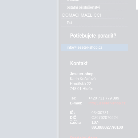
ostatní příslušenství
DOMÁCÍ MAZLÍČCI
Psi
info@jeseter-shop.cz
Jeseter-shop
Karin Kočařová
Hrnčířská 22
748 01 Hlučín
Tel:
+420 731 779 889
E-mail:
info@jeseter-shop.cz
IČ:
03430731
DIČ:
CZ6762070524
107-
č.účtu
8910880277/0100