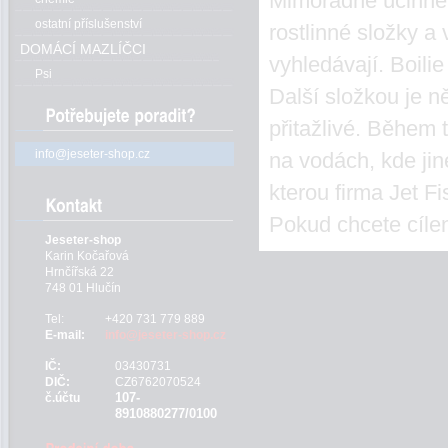
Mimořádně účinné 
ostatní příslušenství
rostlinné složky a 
DOMÁCÍ MAZLÍČCI
vyhledávají. Boili
Psi
Další složkou je n
přitažlivé. Během 
info@jeseter-shop.cz
na vodách, kde jin
kterou firma Jet Fi
Pokud chcete cíleně
Jeseter-shop
Karin Kočařová
Hrnčířská 22
748 01 Hlučín
Tel:
+420 731 779 889
E-mail:
info@jeseter-shop.cz
IČ:
03430731
DIČ:
CZ6762070524
107-
č.účtu
8910880277/0100