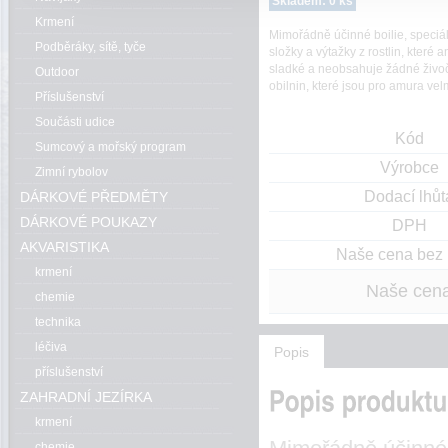
Skladem: 0 ks
Krmení
Mimořádně účinné boilie, speciál
Podběráky, sítě, tyče
složky a výtažky z rostlin, které 
sladké a neobsahuje žádné živoči
Outdoor
obilnin, které jsou pro amura velm
Příslušenství
Součásti udice
Kód
Sumcový a mořský program
Výrobce
Zimní rybolov
Dodací lhůt
DÁRKOVÉ PŘEDMĚTY
DÁRKOVÉ POUKAZY
DPH
AKVARISTIKA
Naše cena bez
krmení
Naše cen
chemie
technika
léčiva
Popis
příslušenství
ZAHRADNÍ JEZÍRKA
krmení
chemie