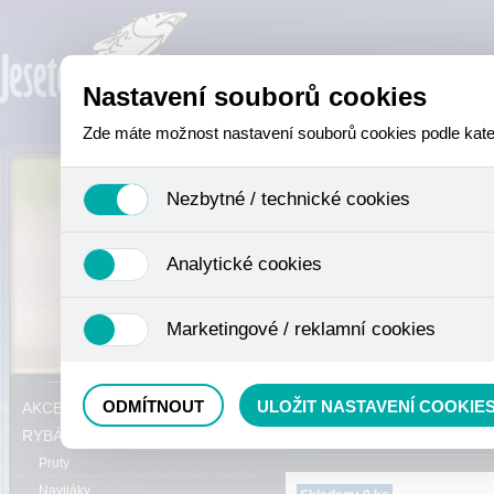
Nastavení souborů cookies
Zde máte možnost nastavení souborů cookies podle katego
Nezbytné / technické cookies
Jedná se o technické soubory, které jsou nezbytné ke sprá
Analytické cookies
se mimo jiné k ukládání produktů v nákupním košíku, ovládá
není zapotřebí Váš souhlas a není možné jej ani odebrat.
Analytické cookies shromažďujeme skriptem společnosti Goo
Marketingové / reklamní cookies
nejedná o osobní údaje, protože anonymizované cookies nel
odkazy, prohlížené zboží apod.
Tyto cookies nám umožňují lépe cílit a vyhodnocovat mar
Právě se nacházíte:
ODMÍTNOUT
ULOŽIT NASTAVENÍ COOKIE
AKCE, SLEVY, VÝPRODEJ
RYBÁŘSKÝ SORTIMENT
Pruty
Navijáky