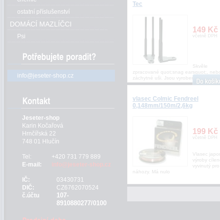
Tec
ostatní příslušenství
DOMÁCÍ MAZLÍČCI
149 Kč
Psi
včetně DPH
Skvěle
zpracované quot;snag earsquot;, nebo
info@jeseter-shop.cz
záchytné uši. Jsou vyrobeny z odolna
vlasec Colmic Fendreel
0,148mm/150m/2,6kg
Jeseter-shop
Karin Kočařová
199 Kč
Hrnčířská 22
včetně DPH
748 01 Hlučín
Vlasec japo
Tel:
+420 731 779 889
výroby cíle
E-mail:
info@jeseter-shop.cz
vyvinutý pro
náhozy. Má nulo
IČ:
03430731
DIČ:
CZ6762070524
107-
č.účtu
8910880277/0100