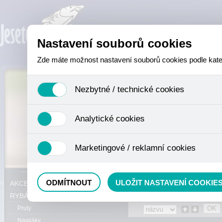
Nastavení souborů cookies
Zde máte možnost nastavení souborů cookies podle katego
Nezbytné / technické cookies
Jedná se o technické soubory, které jsou nezbytné ke sprá
Analytické cookies
se mimo jiné k ukládání produktů v nákupním košíku, ovládá
není zapotřebí Váš souhlas a není možné jej ani odebrat.
Analytické cookies shromažďujeme skriptem společnosti Goo
Marketingové / reklamní cookies
nejedná o osobní údaje, protože anonymizované cookies nel
odkazy, prohlížené zboží apod.
Tyto cookies nám umožňují lépe cílit a vyhodnocovat mar
Právě se nacházíte:
Eshop
»
NEZAŘA
ODMÍTNOUT
ULOŽIT NASTAVENÍ COOKIE
AKCE, SLEVY, VÝPRODEJ
RYBÁŘSKÝ SORTIMENT
Pruty
Navijáky