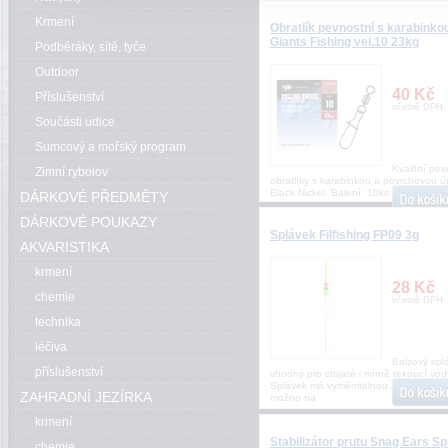
Krmení
Obratlík pevnostní s karabinko
Giants Fishing vel.10 23kg
Podběráky, sítě, tyče
Outdoor
40 Kč
Příslušenství
včetně DPH
Součásti udice
Sumcový a mořský program
Kvalitní pev
Zimní rybolov
obratlíky s karabinkou a povrchovou 
Black Nickel. Balení: 10ks
DÁRKOVÉ PŘEDMĚTY
DÁRKOVÉ POUKAZY
Splávek Filfishing FP09 3g
AKVARISTIKA
krmení
28 Kč
chemie
včetně DPH
technika
léčiva
Balzový spl
příslušenství
vhodný pro stojaté i mírně tekoucí vod
Splávek má vyměnitelnou anténku, kte
ZAHRADNÍ JEZÍRKA
možno na
krmení
Stabilizátor prutu Snag Ears Sp
chemie