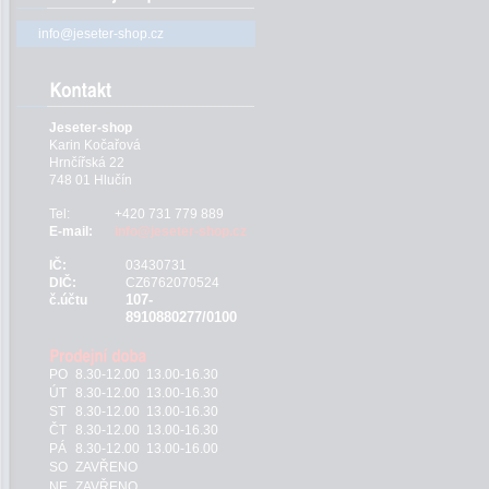
info@jeseter-shop.cz
Jeseter-shop
Karin Kočařová
Hrnčířská 22
748 01 Hlučín
Tel:
+420 731 779 889
E-mail:
info@jeseter-shop.cz
IČ:
03430731
DIČ:
CZ6762070524
107-
č.účtu
8910880277/0100
PO
8.30-12.00 13.00-16.30
ÚT
8.30-12.00 13.00-16.30
ST
8.30-12.00 13.00-16.30
ČT
8.30-12.00 13.00-16.30
PÁ
8.30-12.00 13.00-16.00
SO
ZAVŘENO
NE
ZAVŘENO