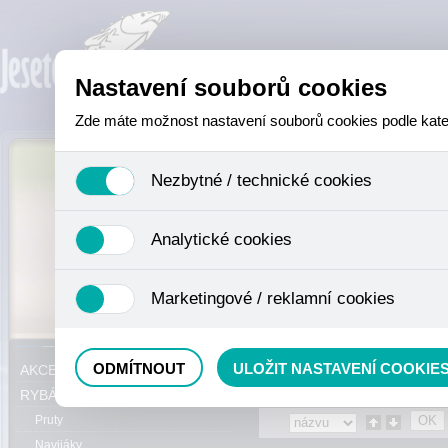
Nastavení souborů cookies
Zde máte možnost nastavení souborů cookies podle katego
Nezbytné / technické cookies
Jedná se o technické soubory, které jsou nezbytné ke sprá
Analytické cookies
se mimo jiné k ukládání produktů v nákupním košíku, ovládá
není zapotřebí Váš souhlas a není možné jej ani odebrat.
Analytické cookies shromažďujeme skriptem společnosti Goo
Marketingové / reklamní cookies
nejedná o osobní údaje, protože anonymizované cookies nel
odkazy, prohlížené zboží apod.
Tyto cookies nám umožňují lépe cílit a vyhodnocovat mar
Právě se nacházíte:
Eshop
»
Dárkové
ODMÍTNOUT
ULOŽIT NASTAVENÍ COOKIE
AKCE, SLEVY, VÝPRODEJ
RYBÁŘSKÝ SORTIMENT
Pruty
Navijáky