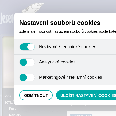
Nastavení souborů cookies
Zde máte možnost nastavení souborů cookies podle katego
Nezbytné / technické cookies
Jedná se o technické soubory, které jsou nezbytné ke sprá
Analytické cookies
se mimo jiné k ukládání produktů v nákupním košíku, ovládá
není zapotřebí Váš souhlas a není možné jej ani odebrat.
Analytické cookies shromažďujeme skriptem společnosti Goo
Marketingové / reklamní cookies
nejedná o osobní údaje, protože anonymizované cookies nel
odkazy, prohlížené zboží apod.
Tyto cookies nám umožňují lépe cílit a vyhodnocovat mar
Právě se nacházíte:
ODMÍTNOUT
ULOŽIT NASTAVENÍ COOKIE
AKCE, SLEVY, VÝPRODEJ
RYBÁŘSKÝ SORTIMENT
Pruty
Navijáky