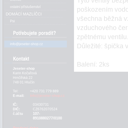
Tyto ventily bez
ostatní příslušenství
poškozením vod
DOMÁCÍ MAZLÍČCI
všechna běžná v
Psi
vzduchového čerp
zpětnému ventilu
info@jeseter-shop.cz
Důležité: špička 
Balení: 2ks
Jeseter-shop
Karin Kočařová
Hrnčířská 22
748 01 Hlučín
Tel:
+420 731 779 889
E-mail:
info@jeseter-shop.cz
IČ:
03430731
DIČ:
CZ6762070524
107-
č.účtu
8910880277/0100