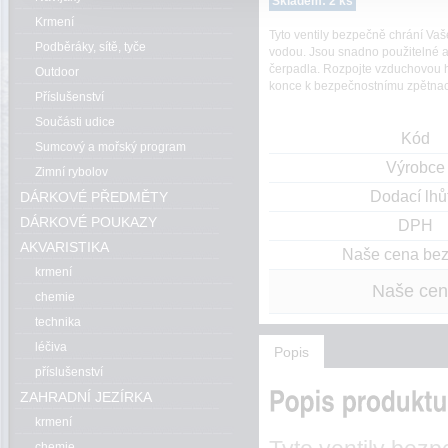
Skladem: 2 ks
Krmení
Tyto ventily bezpečně chrání V
Podběráky, sítě, tyče
vodou. Jsou snadno použitelné 
čerpadla. Rozpojte vzduchovou h
Outdoor
konce k bezpečnostnímu zpětnacu
Příslušenství
Součásti udice
Kód
Sumcový a mořský program
Výrobce
Zimní rybolov
Dodací lhů
DÁRKOVÉ PŘEDMĚTY
DÁRKOVÉ POUKAZY
DPH
AKVARISTIKA
Naše cena be
krmení
Naše ce
chemie
technika
léčiva
Popis
příslušenství
ZAHRADNÍ JEZÍRKA
krmení
chemie